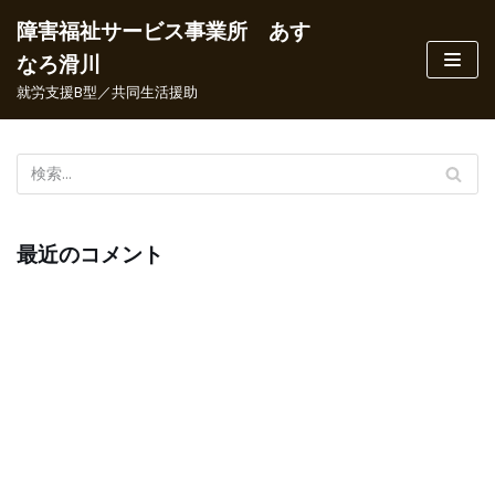
障害福祉サービス事業所 あす
コ
なろ滑川
ン
就労支援B型／共同生活援助
テ
ン
ツ
へ
ス
キ
最近のコメント
ッ
プ