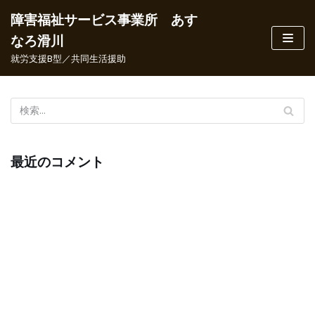
障害福祉サービス事業所 あす
コ
なろ滑川
ン
就労支援B型／共同生活援助
テ
ン
ツ
へ
ス
キ
最近のコメント
ッ
プ